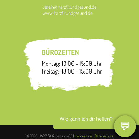
verein@harzfitundgesund.de
www.harzfitundgesund.de
BÜROZEITEN
Montag:
13:00 - 15:00 Uhr
Freitag:
13:00 - 15:00 Uhr
Wie kann ich dir helfen?
💬
© 2026 HARZ fit & gesund e.V. |
Impressum
|
Datenschutz